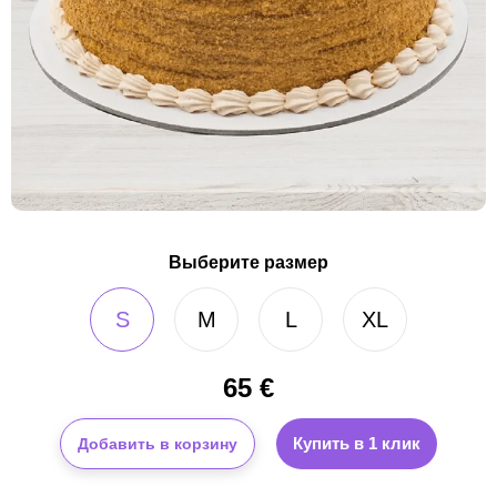
Выберите размер
S
M
L
XL
65
€
Купить в 1 клик
Добавить в корзину