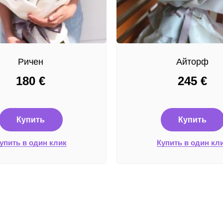
Ричен
Айторф
180
€
245
€
Купить
Купить
упить в один клик
Купить в один кл