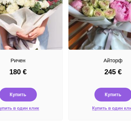
Ричен
Айторф
180
€
245
€
Купить
Купить
упить в один клик
Купить в один кл