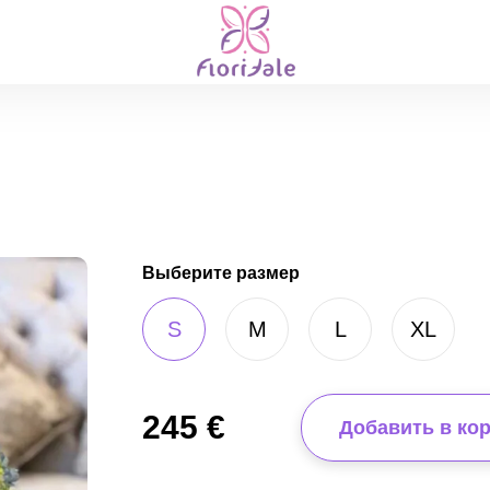
Выберите размер
S
M
L
XL
245
€
Добавить в ко